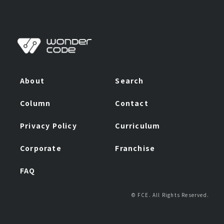
なお、本ポリシーにおいて「個人情報」とは、お客
様・お取引関係者・採用応募者・従業員（退職者を含
みます）等の識別に関わる情報、当グループ各社との
お取引に関わる情報、通信サービス上の行動履歴、そ
の他お客様・お取引関係者・採用応募者・従業員（退
About
Search
職者を含みます）等またはお客様・お取引関係者・採
用応募者・従業員（退職者を含みます）等の端末に関
Column
Contact
連して生成または蓄積された情報であって、本ポリシ
ーに基づき当社が収集するものを意味するものとしま
Privacy Policy
Curriculum
す。
Corporate
Franchise
FAQ
記
© FCE. All Rights Reserved.
個人情報の取得について