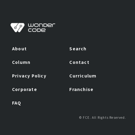
なお、本ポリシーにおいて「個人情報」とは、お客
様・お取引関係者・採用応募者・従業員（退職者を含
みます）等の識別に関わる情報、当グループ各社との
お取引に関わる情報、通信サービス上の行動履歴、そ
の他お客様・お取引関係者・採用応募者・従業員（退
About
Search
職者を含みます）等またはお客様・お取引関係者・採
用応募者・従業員（退職者を含みます）等の端末に関
Column
Contact
連して生成または蓄積された情報であって、本ポリシ
ーに基づき当社が収集するものを意味するものとしま
Privacy Policy
Curriculum
す。
Corporate
Franchise
FAQ
記
© FCE. All Rights Reserved.
個人情報の取得について