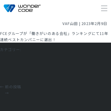
×
VAF山田
|
2023年2月9日
FCEグループが
「働きがいのある会社」ランキング
にて11年
連続ベストカンパニーに選出！
カテゴリー:
投
←
前の投稿
稿
→
ナ
ビ