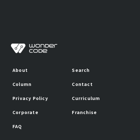
ゲ
ー
シ
ョ
ン
About
Search
Column
Contact
Privacy Policy
Curriculum
Corporate
Franchise
FAQ